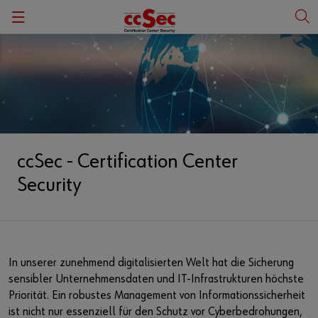
Zurück
Zurück
ISO 27001
Deutsch
IT-Sicherheitskatalog / EnWG
English
KRITIS
ccSec - Certification Center
Security
Systeme zur Angriffserkennung
In unserer zunehmend digitalisierten Welt hat die Sicherung
sensibler Unternehmensdaten und IT-Infrastrukturen höchste
Priorität. Ein robustes Management von Informationssicherheit
ist nicht nur essenziell für den Schutz vor Cyberbedrohungen,