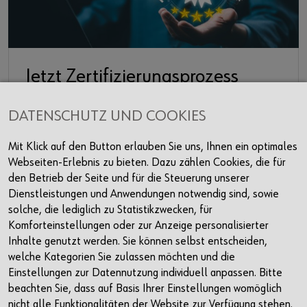
Jetzt Zertifizierungsprozess
starten..!
DATENSCHUTZ UND COOKIES
Mit Klick auf den Button erlauben Sie uns, Ihnen ein optimales
Webseiten-Erlebnis zu bieten. Dazu zählen Cookies, die für
"Nicht zuletzt wegen zunehmender
den Betrieb der Seite und für die Steuerung unserer
Cyberbedrohungen wird es immer
Dienstleistungen und Anwendungen notwendig sind, sowie
wichtiger, Risiken in IT und Datenhaltung
solche, die lediglich zu Statistikzwecken, für
zu erkennen und Schwachstellen
Komforteinstellungen oder zur Anzeige personalisierter
proaktiv zu eliminieren. Der weltweit
Inhalte genutzt werden. Sie können selbst entscheiden,
anerkannte Standard auf diesem Gebiet
welche Kategorien Sie zulassen möchten und die
ist ISO/IEC 27001. Diese Norm definiert
Einstellungen zur Datennutzung individuell anpassen. Bitte
die Anforderungen, die an die
beachten Sie, dass auf Basis Ihrer Einstellungen womöglich
Einführung, Umsetzung, Dokumentation
nicht alle Funktionalitäten der Website zur Verfügung stehen.